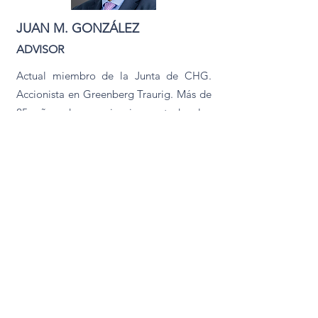
JUAN M. GONZÁLEZ
ADVISOR
Actual miembro de la Junta de CHG.
Accionista en Greenberg Traurig. Más de
25 años de experiencia en todos los
aspectos de la estructuración y ejecución
de M&A y Transacciones del Mercado de
Capitales.
LLM de la Facultad de Derecho de
Harvard.